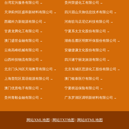
台湾宏兴服务有限公司
贵州荣盛化工有限公司
天津蓟州区盛和新材料有限公司
四川眉山天御信息技术有限公司
西藏科力新能源有限公司
河南驻马店尼亿科技有限公司
甘肃龙腾化工有限公司
宁夏系太文化股份有限公司
澳门盛世金融有限公司
湖南岳麓区明辉环保股份有限公司
云南高峰机械有限公司
安徽捷谦文化股份有限公司
山西科技物流有限公司
四川遂宁丽龙旅游有限公司
北京门头沟区天瑞教育有限公司
北京东城区思源化工股份有限公司
上海普陀区晨语能源有限公司
澳门银泰医疗有限公司
澳门优质电子有限公司
宁夏棋远保险有限公司
贵州青毅金融有限公司
广东罗湖区调明新材料有限公司
网站XML地图
|
网站TXT地图
|
网站HTML地图